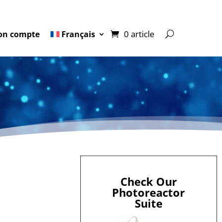
0 article
n compte
Français
Check Our
Photoreactor
Suite