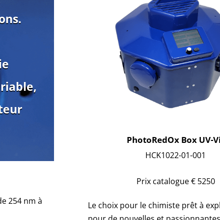
ons.
ie
riable,
teur
PhotoRedOx Box UV-V
HCK1022-01-001
Prix catalogue € 5250
de 254 nm à
Le choix pour le chimiste prêt à exp
pour de nouvelles et passionnante