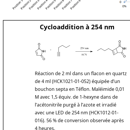
Cycloaddition à 254 nm
Réaction de 2 ml dans un flacon en quartz
de 4 ml (HCK1021-01-052) équipée d’un
bouchon septa en Téflon. Maléimide 0,01
M avec 1,5 équiv. de 1-hexyne dans de
l’acétonitrile purgé à l’azote et irradié
avec une LED de 254 nm (HCK1012-01-
016). 56 % de conversion observée après
4 heures.