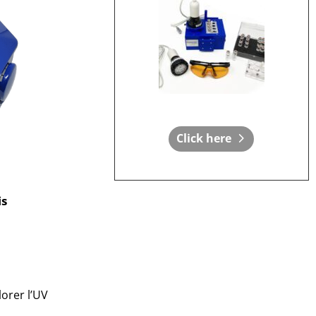
Click here
is
lorer l’UV
s