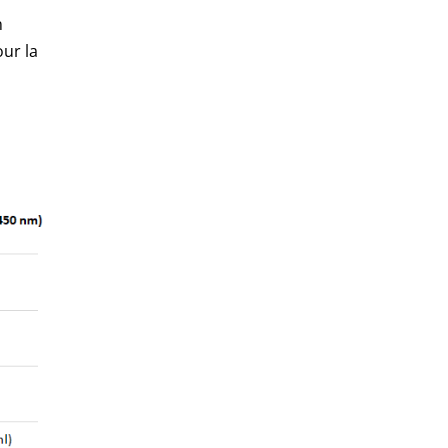
n
our la