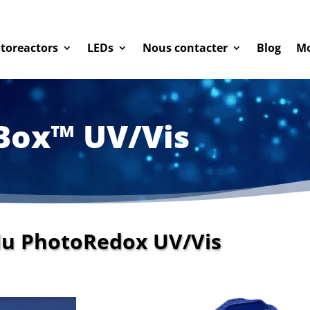
toreactors
LEDs
Nous contacter
Blog
Mo
Box™ UV/Vis
du
PhotoRedox
UV/Vis