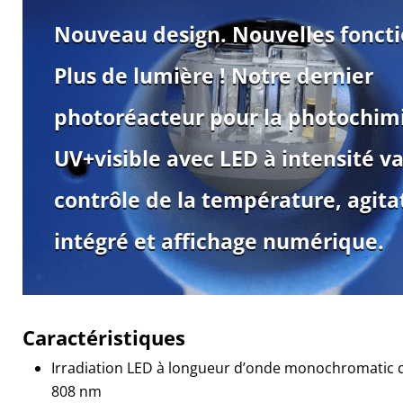
Nouveau design. Nouvelles foncti
Plus de lumière ! Notre dernier
photoréacteur pour la
photochim
UV+visible
avec LED à intensité va
contrôle de la température, agita
intégré et affichage numérique.
Caractéristiques
Irradiation LED à longueur d’onde monochromatic 
808 nm