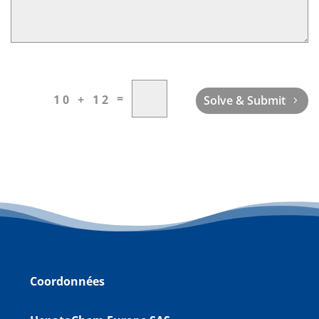
=
10 + 12
Solve & Submit
Coordonnées